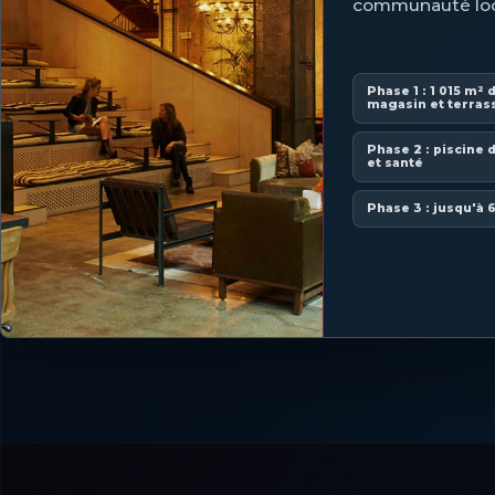
communauté loc
Phase 1 : 1 015 m²
magasin et terras
Phase 2 : piscine 
et santé
Phase 3 : jusqu'à 