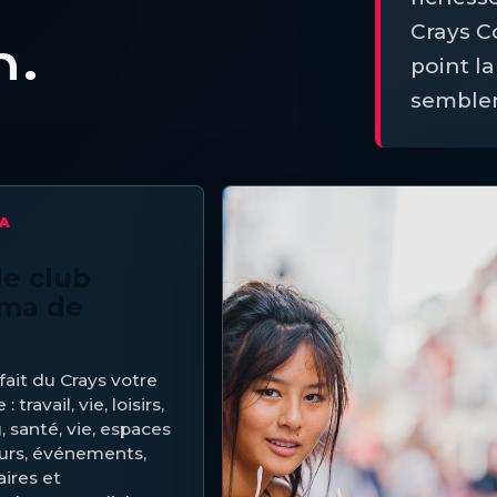
Crays C
n.
point l
sembler
MA
e club
lma de
fait du Crays votre
: travail, vie, loisirs,
, santé, vie, espaces
urs, événements,
ires et