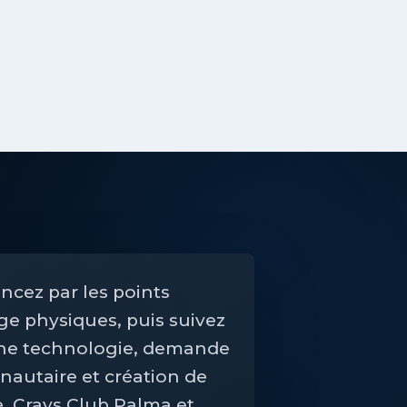
ez par les points
ge physiques, puis suivez
he technologie, demande
utaire et création de
e. Crays Club Palma et