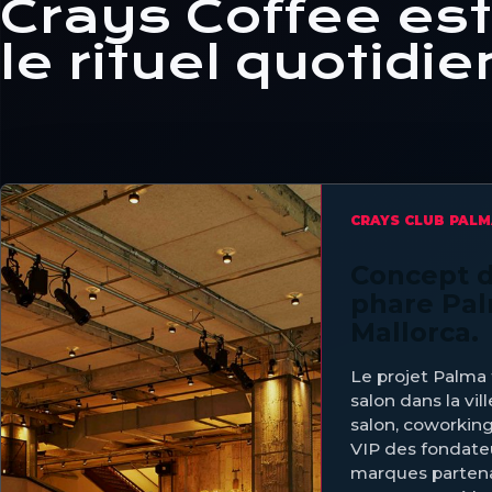
Crays Coffee est
le rituel quotidie
CRAYS CLUB PAL
Concept d
phare Pa
Mallorca.
Le projet Palma 
salon dans la ville 
salon, coworking
VIP des fondate
marques partena