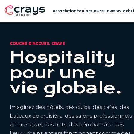
Association
Équipe
CROYSTERM36
Tech
F
COUCHE D'ACCUEIL CRAYS
Hospitality
pour une
vie globale.
Imaginez des hôtels, des clubs, des cafés, des
bateaux de croisière, des salons professionnels
et musicaux, des toits, des aéroports ou des
lieux urbains entiers fonctionnant comme des