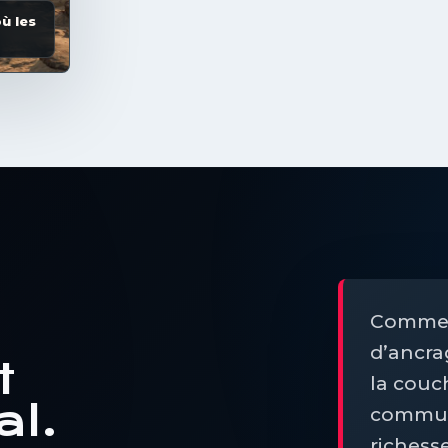
ù les
Commenc
d’ancra
t
la couc
al.
communa
richess