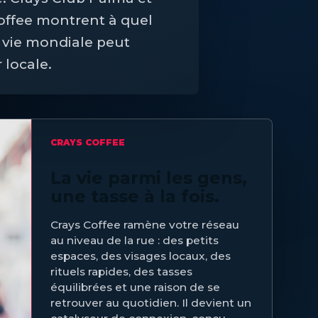
offee montrent à quel
a vie mondiale peut
 locale.
CRAYS COFFEE
La vie parmi les gens,
une tasse à la fois.
Crays Coffee ramène votre réseau
au niveau de la rue : des petits
espaces, des visages locaux, des
rituels rapides, des tasses
équilibrées et une raison de se
retrouver au quotidien. Il devient un