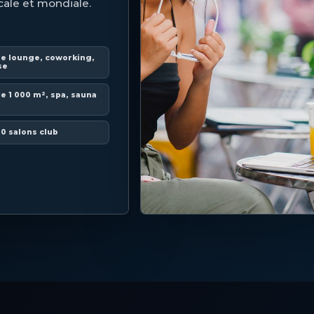
ale et mondiale.
 de lounge, coworking,
se
de 1 000 m², spa, sauna
60 salons club