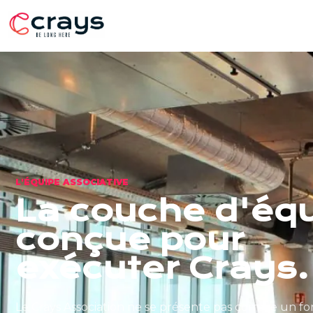
L'ÉQUIPE ASSOCIATIVE
La couche d'éq
conçue pour
exécuter Crays.
Le Crays Association ne se présente pas comme un fo