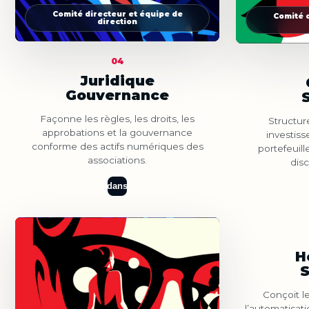
Comité directeur et équipe de
Comité d
direction
04
Juridique
Gouvernance
Façonne les règles, les droits, les
Structur
approbations et la gouvernance
investisse
conforme des actifs numériques des
portefeuille
associations.
disc
dans
Comité d
H
Conçoit le
l’automatisati