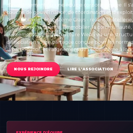
d'investissement ou une équipe corporate isolée. Il s'a
couche de gouvernance, de coordination et d'exploit
l'ensemble de l'écosystème Crays - reliant l'hôtellerie,
technologie, la finance, l'immobilier, la communauté, l
événements et l'infrastructure Web5 via une structu
d'association suisse partagée conçue pour les normes,
la participation et l'alignement de l'écosystème à lon
NOUS REJOINDRE
LIRE L'ASSOCIATION
EXPÉRIENCE D'ÉQUIPE