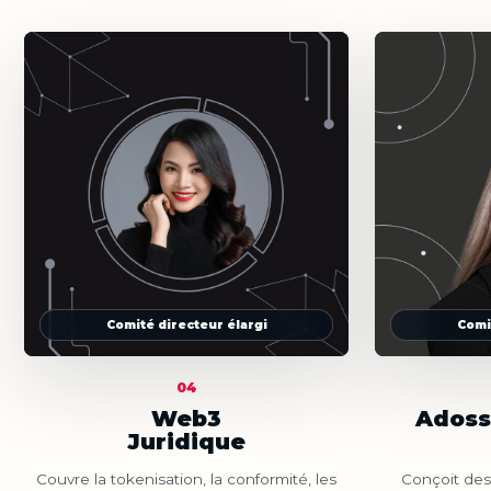
Comité directeur élargi
Comi
04
Web3
Adoss
Juridique
Couvre la tokenisation, la conformité, les
Conçoit des