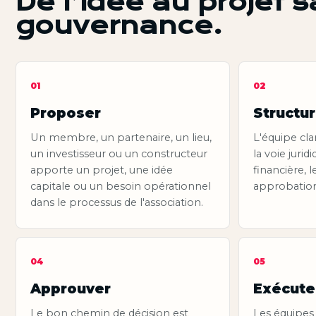
De l’idée au projet 
gouvernance.
01
02
Proposer
Structu
Un membre, un partenaire, un lieu,
L'équipe clar
un investisseur ou un constructeur
la voie jurid
apporte un projet, une idée
financière, 
capitale ou un besoin opérationnel
approbation
dans le processus de l'association.
04
05
Approuver
Exécute
Le bon chemin de décision est
Les équipes 