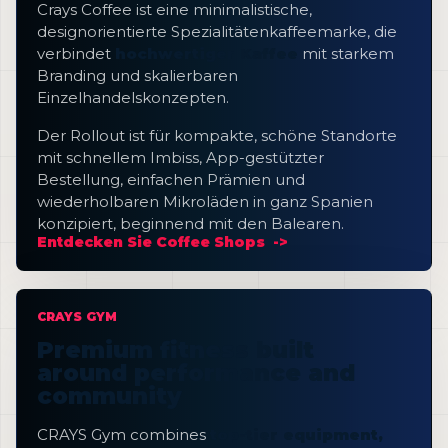
Crays Coffee ist eine minimalistische,
designorientierte Spezialitätenkaffeemarke, die
verbindet
hochwertiger Kaffee
mit starkem
Branding und skalierbaren
Einzelhandelskonzepten.
Der Rollout ist für kompakte, schöne Standorte
mit schnellem Imbiss, App-gestützter
Bestellung, einfachen Prämien und
wiederholbaren Mikroläden in ganz Spanien
konzipiert, beginnend mit den Balearen.
Entdecken Sie Coffee Shops
CRAYS GYM
Premium fitness built
around performance and
community
CRAYS Gym combines
top-tier equipment,