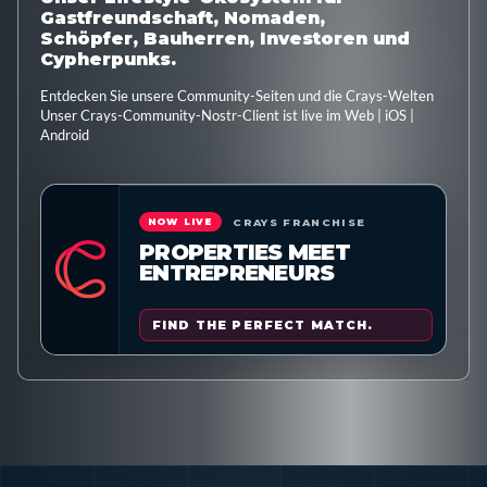
Gastfreundschaft, Nomaden,
Schöpfer, Bauherren, Investoren und
Cypherpunks.
Entdecken Sie unsere Community-Seiten und die Crays-Welten
Unser Crays-Community-Nostr-Client ist live im Web | iOS |
Android
CRAYS FRANCHISE
NOW LIVE
PROPERTIES MEET
ENTREPRENEURS
FIND THE PERFECT MATCH.