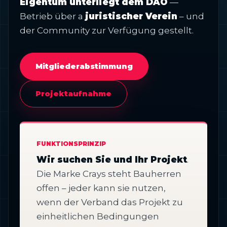
Eigentum unterliegt dem DAO
—
Betrieb über a
juristischer Verein
– und
der Community zur Verfügung gestellt.
Mitgliederabstimmung
Projektaufnahme
FUNKTIONSPRINZIP
Wir suchen Sie und Ihr Projekt
.
Die Marke Crays steht Bauherren
offen – jeder kann sie nutzen,
wenn der Verband das Projekt zu
einheitlichen Bedingungen