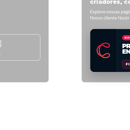
criadores, c
Explore nossas pág
Nosso cliente Nostr
NO
3
PR
E
G
F