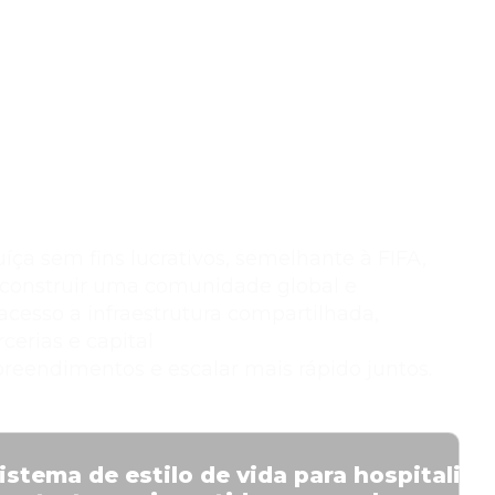
ça sem fins lucrativos, semelhante à FIFA,
 construir uma comunidade global e
cesso a infraestrutura compartilhada,
cerias e capital
reendimentos e escalar mais rápido juntos.
stema de estilo de vida para hospitalid