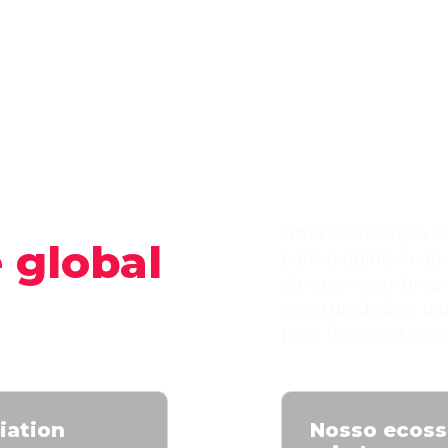
Uma associação suí
e
global
com o objetivo de
dar aos membros a
kers
oportunidades, par
para financiar emp
iation
Nosso ecossi