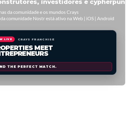
onstrutores, investidores e cypherpunks.
inas da comunidade e os mundos Crays
 da comunidade Nostr está ativo na Web | iOS | Android
CRAYS FRANCHISE
W LIVE
OPERTIES MEET
NTREPRENEURS
IND THE PERFECT MATCH.