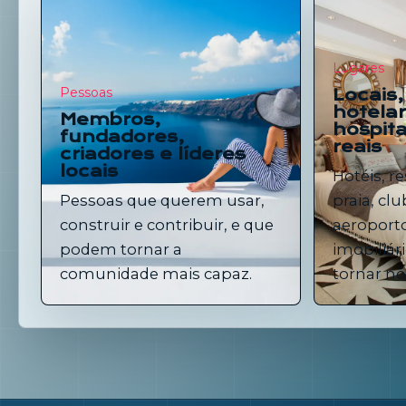
Lugares
Pessoas
Locais
hotelar
Membros,
hospita
fundadores,
reais
criadores e líderes
locais
Hotéis, re
Pessoas que querem usar,
praia, clu
construir e contribuir, e que
aeroporto
podem tornar a
imobiliá
comunidade mais capaz.
tornar nó