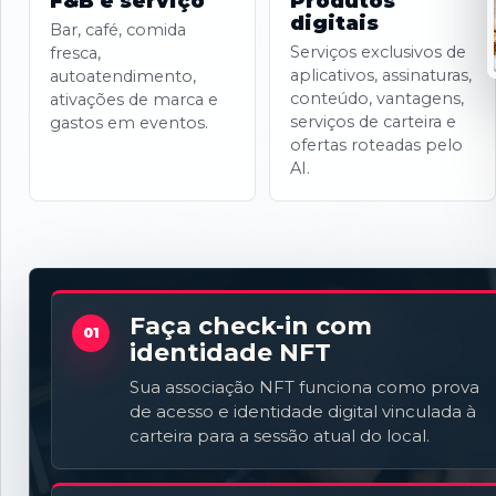
F&B e serviço
Produtos
digitais
Bar, café, comida
Serviços exclusivos de
fresca,
aplicativos, assinaturas,
autoatendimento,
conteúdo, vantagens,
ativações de marca e
serviços de carteira e
gastos em eventos.
ofertas roteadas pelo
AI.
Faça check-in com
01
identidade NFT
Sua associação NFT funciona como prova
de acesso e identidade digital vinculada à
carteira para a sessão atual do local.