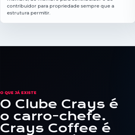
contribuidor para propriedade sempre que a
estrutura permitir.
O QUE JÁ EXISTE
O Clube Crays é
o carro-chefe.
Crays Coffee é