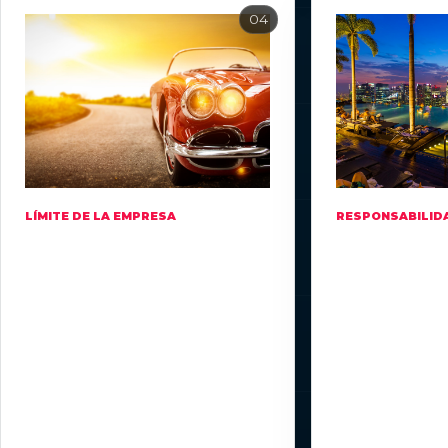
LÍMITE DE LA EMPRESA
RESPONSABILID
Sin anulación
Las
comercial
autoridad
tienen un
El DAO nunca decide cuestiones
punto de
económicas o de gestión para las
contacto.
empresas del ecosistema; esas
Las personas re
decisiones quedan en manos de
estructura de a
órganos independientes de la
brindan a las a
empresa.
contraparte cla