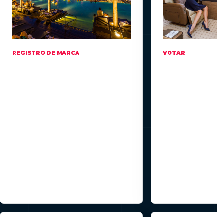
REGISTRO DE MARCA
VOTAR
Un organismo
Ningún gr
legal debe
es
poseer la
propietari
marca.
del sistem
La marca Crays puede ser
La comunidad, e
registrada por un organismo
inversores tie
reconocido como una empresa,
votación del 50/
fundación o asociación; la
una credencial v
asociación suiza es el domicilio
dentro de su gr
legal elegido.
acceso de visib
observar pero n