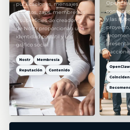
OpenClaw
publicaciones, mensajes
consentid
directos, zaps, membresías
y las supe
y superficies de creadores
proyecto,
de Nostr proporcionan una
recomend
identidad portátil y un
presenta
gráfico social.
y accione
Nostr
Membresía
OpenClaw
Reputación
Contenido
Coinciden
Recomend