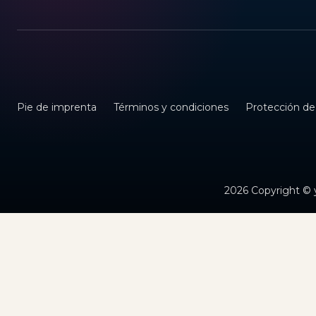
Pie de imprenta
Términos y condiciones
Protección de
2026 Copyright © 
Premio Crays
Explorar cafeterías
Términos y condiciones
Política de privacidad