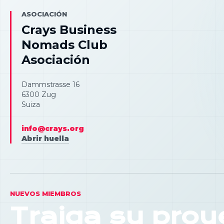
ASOCIACIÓN
Crays Business
Nomads Club
Asociación
Dammstrasse 16
6300 Zug
Suiza
info@crays.org
Abrir huella
NUEVOS MIEMBROS
Traiga su proy