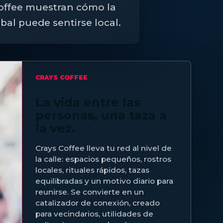
offee muestran cómo la
obal puede sentirse local.
CRAYS COFFEE
La vida entre las
personas, una taza a
la vez.
Crays Coffee lleva tu red al nivel de
la calle: espacios pequeños, rostros
locales, rituales rápidos, tazas
equilibradas y un motivo diario para
reunirse. Se convierte en un
catalizador de conexión, creado
para vecindarios, utilidades de