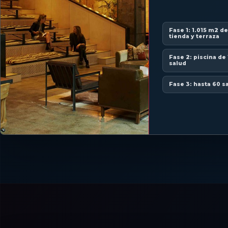
Fase 1: 1.015 m2 d
tienda y terraza
Fase 2: piscina de
salud
Fase 3: hasta 60 s