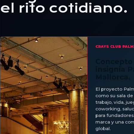
el rito cotidiano.
CRAYS CLUB PAL
Concepto 
insignia 
Mallorca.
El proyecto Pal
como su sala de 
trabajo, vida, ju
coworking, salud
para fundadores,
marca y una com
global.