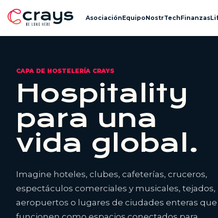
Asociación
Equipo
Nostr
Tech
Finanzas
Li
CAPA DE HOSTELERÍA CRAYS
Hospitality
para una
vida global.
Imagine hoteles, clubes, cafeterías, cruceros,
espectáculos comerciales y musicales, tejados,
aeropuertos o lugares de ciudades enteras que
funcionen como espacios conectados para