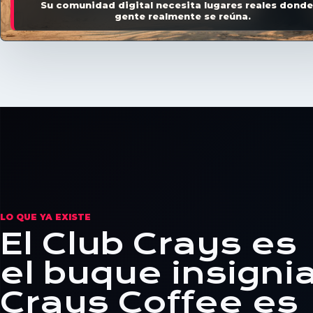
Su comunidad digital necesita lugares reales donde
gente realmente se reúna.
LO QUE YA EXISTE
El Club Crays es
el buque insignia
Crays Coffee es