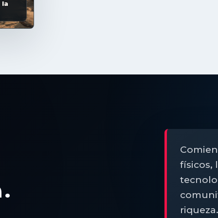
 la
Comienc
físicos,
tecnol
.
comunit
riqueza