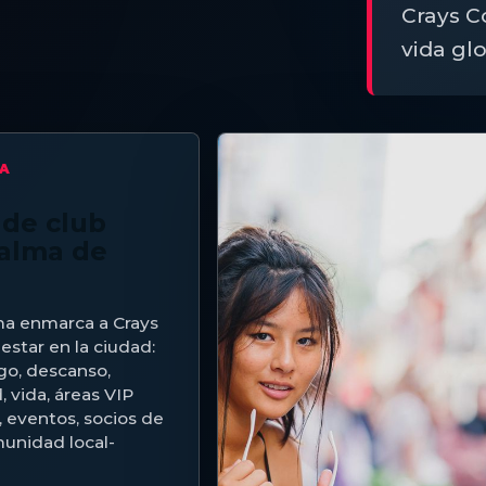
Crays C
vida gl
MA
de club
Palma de
ma enmarca a Crays
estar en la ciudad:
ego, descanso,
, vida, áreas VIP
 eventos, socios de
unidad local-