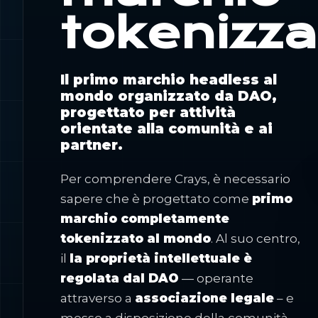
tokenizza
Il primo marchio headless al
mondo organizzato da DAO,
progettato per attività
orientate alla comunità e ai
partner.
Per comprendere Crays, è necessario
sapere che è progettato come
primo
marchio completamente
tokenizzato al mondo
. Al suo centro,
il
la proprietà intellettuale è
regolata dal DAO
— operante
attraverso a
associazione legale
– e