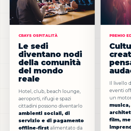
CRAYS OSPITALITÀ
PREMIO ED
Le sedi
Cultu
diventano nodi
creat
della comunità
pens
del mondo
auda
reale
Il livello
eventi of
Hotel, club, beach lounge,
un motore
aeroporti, rifugi e spazi
musica,
cittadini possono diventarlo
architet
ambienti sociali, di
film, me
servizio e di pagamento
imprend
offline-first
alimentato da