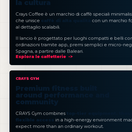
la cultura
Crays Coffee è un marchio di caffè speciali minimalis
che unisce
caffè di alta qualità
con un marchio for
al dettaglio scalabili.
Il lancio è progettato per luoghi compatti e belli co
ordinazioni tramite app, premi semplici e micro-negozi
Spagna, a partire dalle Baleari.
Esplora le caffetterie
CRAYS GYM
Premium fitness built
around performance and
community
CRAYS Gym combines
top-tier equipment, thou
flexible access
in a high-energy environment ma
expect more than an ordinary workout.