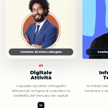
Comitato direttivo allargato
Comitat
07
Digitale
Inf
Attività
T
Inquadra i prodotti crittografici
Architetti sis
istituzionali, la logica di custodia e la
hardware e ope
credibilità del mercato dei capitali.
In