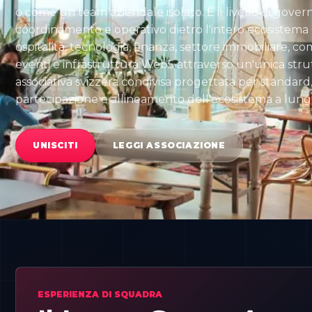
o come un team aziendale isolato. È il livello di gover
coordinamento e operativo dietro l'intero ecosistema 
ospitalità, tecnologia, finanza, settore immobiliare, co
eventi e infrastruttura Web5 attraverso un'unica stru
associativa svizzera condivisa progettata per standard
partecipazione e allineamento dell'ecosistema a lung
UNISCITI
LEGGI ASSOCIAZIONE
ESPERIENZA DI SQUADRA