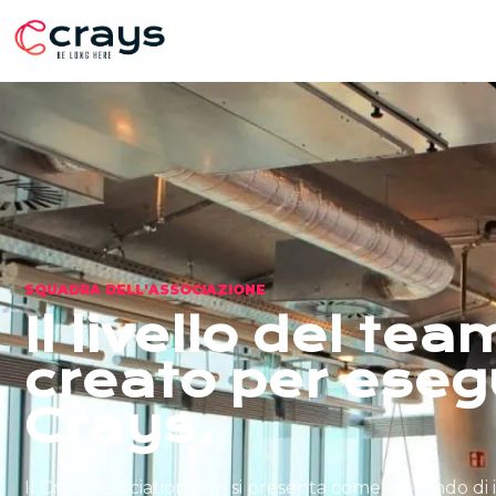
SQUADRA DELL'ASSOCIAZIONE
Il livello del tea
creato per eseg
Crays.
Il Crays Association non si presenta come un fondo di