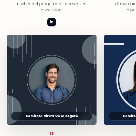
rischio del progetto e i percorsi di
di marchio
escalation.
esper
In
Comitato direttivo allargato
Comitat
13