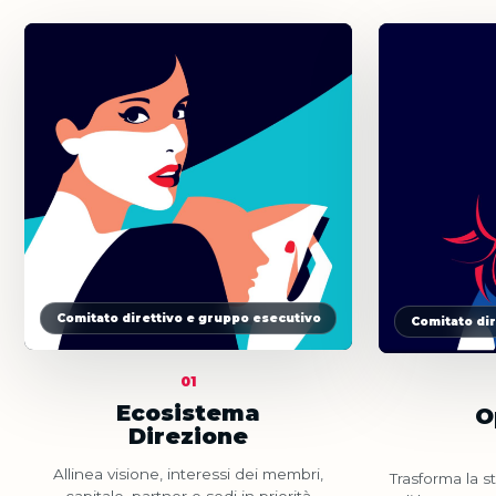
Comitato direttivo e gruppo esecutivo
Comitato di
01
Ecosistema
O
Direzione
Allinea visione, interessi dei membri,
Trasforma la s
capitale, partner e sedi in priorità