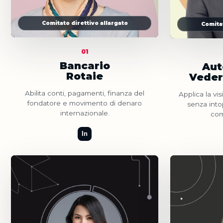
Comitato direttivo allargato
Comitat
01
Bancario
Aut
Rotaie
Veder
Abilita conti, pagamenti, finanza del
Applica la vis
fondatore e movimento di denaro
senza into
internazionale.
com
In