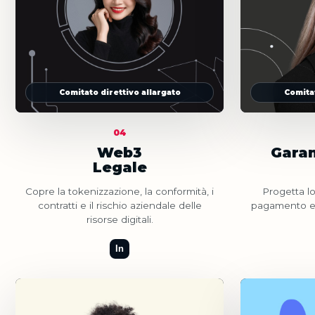
Comitato direttivo allargato
Comitat
04
Web3
Garan
Legale
Copre la tokenizzazione, la conformità, i
Progetta log
contratti e il rischio aziendale delle
pagamento e c
risorse digitali.
In