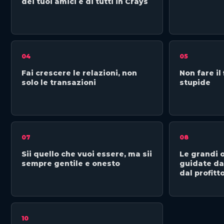
dei tuoi amici e di tutti in Crays
04
05
Fai crescere le relazioni, non
Non fare il
solo le transazioni
stupide
07
08
Sii quello che vuoi essere, ma sii
Le grandi 
sempre gentile e onesto
guidate da
dal profitt
10