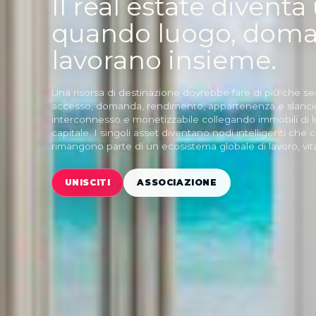
Il real estate divent
quando luogo, doman
lavorano insieme.
Una risorsa di destinazione dovrebbe fare di più che 
accesso, domanda, rendimento, appartenenza e slancio. 
interconnesso e monetizzabile collegando immobili di lu
capitale. I singoli asset diventano nodi intelligenti 
rimangono parte di un ecosistema globale di lavoro, vit
UNISCITI
ASSOCIAZIONE