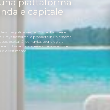
a una piattaforma
da e capitale
sedersi magnificamente. Dovrebbe creare
Crays trasforma la proprietà in un sistema
sso, ospitalità, comunità, tecnologia e
che creano domanda, generano rendimento e
a e divertimento.