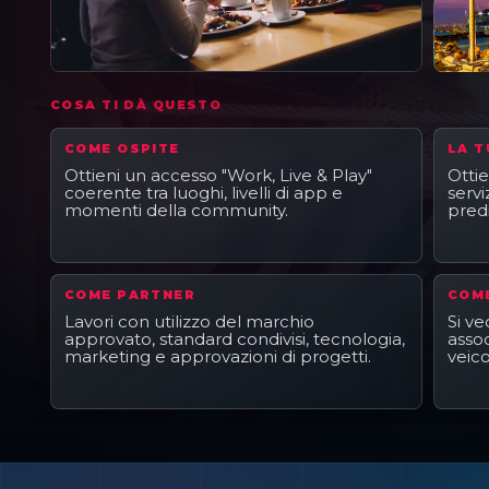
COSA TI DÀ QUESTO
COME OSPITE
LA T
Ottieni un accesso "Work, Live & Play"
Ottie
coerente tra luoghi, livelli di app e
servi
momenti della community.
pred
COME PARTNER
COME
Lavori con utilizzo del marchio
Si v
approvato, standard condivisi, tecnologia,
asso
marketing e approvazioni di progetti.
veico