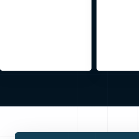
contatto
Il DAO non decide mai questioni
Le persone regi
economiche o gestionali per le
struttura dell’a
aziende dell'ecosistema; tali
offrono alle aut
decisioni restano di competenza
controparte chi
degli organi aziendali
rischio di un v
indipendenti.
incontrollato 
creare responsa
penale.