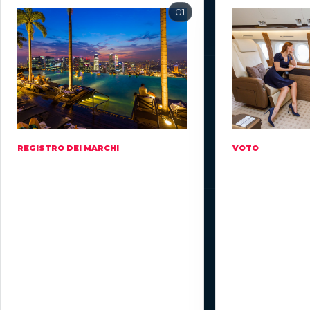
REGISTRO DEI MARCHI
VOTO
Un ente
Nessun
legale deve
singolo
detenere il
gruppo
marchio
possiede il
sistema
Il marchio Crays può essere
Community, Cor
registrato da un ente
hanno un peso 
riconosciuto come una società,
50/25/25. Se hai
fondazione o associazione; la
verificato, voti 
sede legale prescelta è