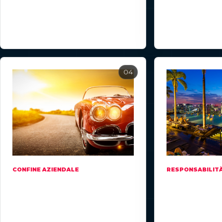
gruppo; se hai 
l'associazione svizzera.
visibilità puoi
votare.
CONFINE AZIENDALE
RESPONSABILIT
Nessun
Le autorit
override
hanno un
commerciale
punto di