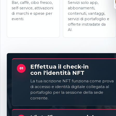
Bar, caffè, cibo fresco,
Servizi solo app,
self-service, attivazioni
abbonamenti,
di marchi e spese per
contenuti, vantaggi,
eventi.
servizi di portafoglio e
offerte instradate da
AI.
Effettua il check-in
01
con l'identità NFT
La tua iscrizione NFT funziona come prova
di accesso e identità digitale collegata al
portafoglio per la sessione della sede
corrente.